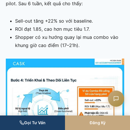
pilot. Sau 6 tuần, kết quả cho thấy:
Sell-out tăng +22% so với baseline.
Liên hệ CASK
ROI đạt 1.85, cao hơn mục tiêu 1.7.
Shopper có xu hướng quay lại mua combo vào
Chat Zalo
khung giờ cao điểm (17–21h).
Chat Facebook
Yêu cầu tư vấn
Gọi Tư Vấn
Đăng Ký