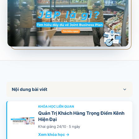
SALES & DISTRIBUTION
Modern Trade Key Account Management
Quản trị khách hàng trọng điểm kênh hiện đại
Design Winning Ecommerce Channel
Chiến lược kênh thương mại điện tử
LỊCH HỌC
Xem lịch khai giảng tất cả khóa học
Đăng ký ngay →
Nội dung bài viết
KHÓA HỌC LIÊN QUAN
Quản Trị Khách Hàng Trọng Điểm Kênh
Hiện Đại
Khai giảng 24/10 · 5 ngày
Xem khóa học →