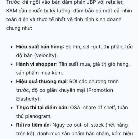
Trước khi ngồi vào bàn đàm phán JBP với retailer,
KAM cần chuẩn bị kỹ lưỡng, đảm bảo có một cái nhìn
toàn diện và thực tế nhất về tình hình kinh doanh
chung như:
Hiệu suất bán hàng
: Sell-in, sell-out, thị phần, tốc
độ bán (velocity).
Hành vi shopper
: Tần suất mua, giá trị giỏ hàng,
sản phẩm mua kèm.
Hiệu quả thương mại
: ROI các chương trình
trước, độ co giãn khuyến mại (Promotion
Elasticity).
Thực thi tại điểm bán
: OSA, share of shelf, tuân
thủ planogram.
Rủi ro tiềm ẩn
: Nguy cơ out-of-stock (hết hàng
trên kệ), danh mục sản phẩm bán chậm, kém hiệu