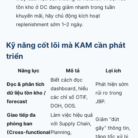
tồn kho ở DC đang giảm nhanh trong tuần
khuyến mãi, hãy chủ động kích hoạt
replenishment sớm 1–2 ngày.
Kỹ năng cốt lõi mà KAM cần phát
triển
Năng lực
Mô tả
Lợi ích
Biết cách đọc
Đọc & phân tích
Phát hiện sớm
dashboard, hiểu
dữ liệu tồn kho /
rủi ro trong
các chỉ số OTIF,
forecast
JBP.
DOH, OOS.
Giao tiếp đa
Làm việc hiệu quả
Giảm “đứt
phòng ban
với Supply Chain,
gãy” thông tin,
(Cross-functional
Planning,
tăng tốc xử lý.