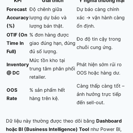
KPI
Giải thích
Ý nghĩa thương mại
Forecast
Độ chênh giữa
Dự báo càng chính
Accuracy
lượng dự báo và
xác → vận hành càng
(%)
lượng bán thật.
ổn định.
OTIF (On
% đơn hàng được
Đo độ tin cậy trong
Time In
giao đúng hạn, đúng
chuỗi cung ứng.
Full)
đủ số lượng.
Mức tồn kho tại
Inventory
Phát hiện sớm rủi ro
trung tâm phân phối
@ DC
OOS hoặc hàng dư.
retailer.
Càng thấp càng tốt –
OOS
% sản phẩm hết
ảnh hưởng trực tiếp
Rate
hàng trên kệ.
đến sell-out.
Dữ liệu này thường được theo dõi bằng
Dashboard
hoặc BI (Business Intelligence) Tool
như Power BI,