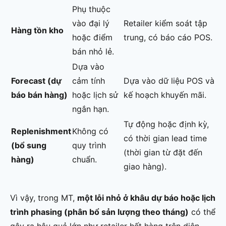
Phụ thuộc
vào đại lý
Retailer kiểm soát tập
Hàng tồn kho
hoặc điểm
trung, có báo cáo POS.
bán nhỏ lẻ.
Dựa vào
Forecast (dự
cảm tính
Dựa vào dữ liệu POS và
báo bán hàng)
hoặc lịch sử
kế hoạch khuyến mãi.
ngắn hạn.
Tự động hoặc định kỳ,
Replenishment
Không có
có thời gian lead time
(bổ sung
quy trình
(thời gian từ đặt đến
hàng)
chuẩn.
giao hàng).
Vì vậy, trong MT,
một lỗi nhỏ ở khâu dự báo hoặc lịch
trình phasing (phân bổ sản lượng theo tháng)
có thể
gây ra hậu quả lớn như retailer hết hàng trên diện