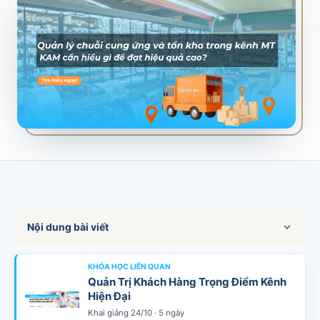
SALES & DISTRIBUTION
Modern Trade Key Account Management
Quản trị khách hàng trọng điểm kênh hiện đại
Design Winning Ecommerce Channel
Chiến lược kênh thương mại điện tử
LỊCH HỌC
Xem lịch khai giảng tất cả khóa học
Đăng ký ngay →
Nội dung bài viết
KHÓA HỌC LIÊN QUAN
Quản Trị Khách Hàng Trọng Điểm Kênh
Hiện Đại
Khai giảng 24/10 · 5 ngày