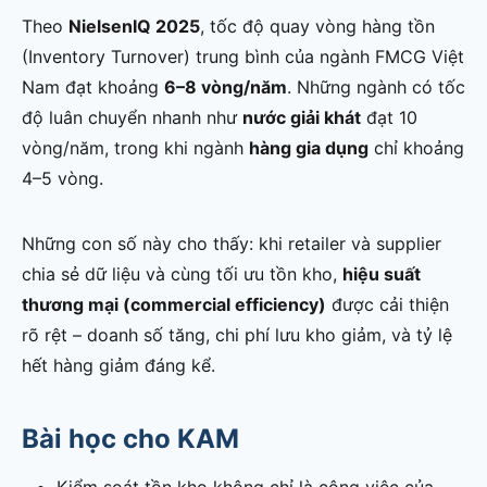
Theo
NielsenIQ 2025
, tốc độ quay vòng hàng tồn
(Inventory Turnover) trung bình của ngành FMCG Việt
Nam đạt khoảng
6–8 vòng/năm
. Những ngành có tốc
độ luân chuyển nhanh như
nước giải khát
đạt 10
vòng/năm, trong khi ngành
hàng gia dụng
chỉ khoảng
4–5 vòng.
Những con số này cho thấy: khi retailer và supplier
chia sẻ dữ liệu và cùng tối ưu tồn kho,
hiệu suất
thương mại (commercial efficiency)
được cải thiện
rõ rệt – doanh số tăng, chi phí lưu kho giảm, và tỷ lệ
hết hàng giảm đáng kể.
Bài học cho KAM
Kiểm soát tồn kho không chỉ là công việc của