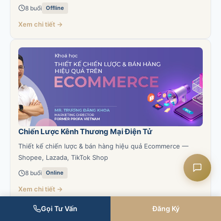
8 buổi
Offline
Xem chi tiết →
Liên hệ CASK
Chat Zalo
Chat Facebook
Chiến Lược Kênh Thương Mại Điện Tử
Yêu cầu tư vấn
Thiết kế chiến lược & bán hàng hiệu quả Ecommerce —
Shopee, Lazada, TikTok Shop
8 buổi
Online
Xem chi tiết →
Gọi Tư Vấn
Đăng Ký
Xem tất cả khóa học sắp khai giảng →