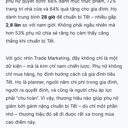
phụ nữ quyết định: 68% danh mục thực phẩm, 72%
trang trí nhà cửa và 64% quà tặng cho gia đình. Họ
dành trung bình
28 giờ
để chuẩn bị Tết – nhiều gấp
2,8 lần
so với nam giới. Không phải ngẫu nhiên mà
hơn 53% phụ nữ chia sẻ rằng họ cảm thấy căng
thẳng khi chuẩn bị Tết.
Với góc nhìn Trade Marketing, đây không chỉ là một
dữ kiện – mà là
kim chỉ nam chiến lược
. Phụ nữ không
chỉ mua hàng, họ định hướng cách cả gia đình tiêu
Tết. Họ là planner, người nắm chi phí trong gia đình,
người ra quyết định, và cũng là người chịu áp lực
phải “chu toàn”. Vì vậy, thương hiệu nào giúp phụ nữ
giảm bớt gánh nặng chuẩn bị Tết – dù chỉ một phần
nhỏ – thương hiệu đó sẽ đi được rất xa trong mùa
cao điểm này.