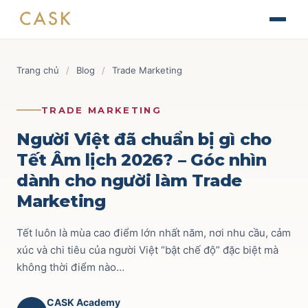
Skip
The Journey of Brand Building
to
Thiết kế chiến lược & kế hoạch Marketing
Tài liệu
content
Finance for Non-Finance Managers
Blog
Trang chủ
/
Blog
/
Trade Marketing
Tài chính ứng dụng cho quản lý thương mại
Tin tức
AOP - Annual Operating Plan
Brand & Marketing
118
TRADE MARKETING
Lập kế hoạch kinh doanh hàng năm
Sự kiện
Trade Marketing
110
Người Việt đã chuẩn bị gì cho
TRADE & CHANNEL
Tết Âm lịch 2026? – Góc nhìn
Liên hệ
Route to Market
52
dành cho người làm Trade
Impactful Trade Marketing Management
Ecommerce
69
Marketing
Thiết kế chiến lược & kế hoạch Trade Marketing
Commercial Finance
59
Tết luôn là mùa cao điểm lớn nhất năm, nơi nhu cầu, cảm
Data-driven Trade Marketing Excellence
Phân tích dữ liệu Trade Marketing
xúc và chi tiêu của người Việt “bật chế độ” đặc biệt mà
Key Account
42
không thời điểm nào…
Route To Market Strategy
Xây dựng hệ thống phân phối & đội sales
CASK Academy