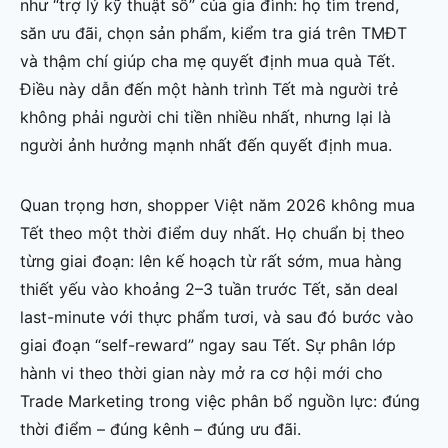
như “trợ lý kỹ thuật số” của gia đình: họ tìm trend,
săn ưu đãi, chọn sản phẩm, kiểm tra giá trên TMĐT
và thậm chí giúp cha mẹ quyết định mua quà Tết.
Điều này dẫn đến một hành trình Tết mà người trẻ
không phải người chi tiền nhiều nhất, nhưng lại là
người ảnh hưởng mạnh nhất đến quyết định mua.
Quan trọng hơn, shopper Việt năm 2026 không mua
Tết theo một thời điểm duy nhất. Họ chuẩn bị theo
từng giai đoạn: lên kế hoạch từ rất sớm, mua hàng
thiết yếu vào khoảng 2–3 tuần trước Tết, săn deal
last-minute với thực phẩm tươi, và sau đó bước vào
giai đoạn “self-reward” ngay sau Tết. Sự phân lớp
hành vi theo thời gian này mở ra cơ hội mới cho
Trade Marketing trong việc phân bổ nguồn lực: đúng
thời điểm – đúng kênh – đúng ưu đãi.