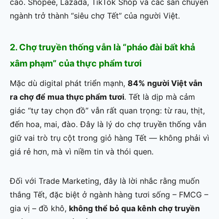
cao. Shopee, Lazada, TikTok Shop và các sàn chuyên
ngành trở thành “siêu chợ Tết” của người Việt.
2. Chợ truyền thống vẫn là “pháo đài bất khả
xâm phạm” của thực phẩm tươi
Mặc dù digital phát triển mạnh,
84% người Việt vẫn
ra chợ để mua thực phẩm tươi
. Tết là dịp mà cảm
giác “tự tay chọn đồ” vẫn rất quan trọng: từ rau, thịt,
đến hoa, mai, đào. Đây là lý do chợ truyền thống vẫn
giữ vai trò trụ cột trong giỏ hàng Tết — không phải vì
giá rẻ hơn, mà vì niềm tin và thói quen.
Đối với Trade Marketing, đây là lời nhắc rằng muốn
thắng Tết, đặc biệt ở ngành hàng tươi sống – FMCG –
gia vị – đồ khô,
không thể bỏ qua kênh chợ truyền