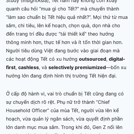
Study (InsightAsia), Tết năm nay không còn xoay
quanh câu hỏi “mua gì cho Tết?” mà chuyển thành
“làm sao chuẩn bị Tết hiệu quả nhất?”. Mọi thứ từ mua
sắm, chi tiêu, lên kế hoạch, chọn quà, dọn nhà cho
đến trang trí đều được “tái thiết kế” theo hướng
thông minh hơn, thực tế hơn và ít tốn thời gian hơn.
Người tiêu dùng Việt đang bước vào giai đoạn mà
các hoạt động Tết có xu hướng
outsourced
,
digital-
first
,
cashless
, và
selectively premiumized
—bốn xu
hướng lớn đang định hình thị trường Tết hiện đại.
Ở cấp độ hành vi, vai trò chuẩn bị Tết cũng đang có
sự chuyển dịch rõ rệt. Phụ nữ trở thành “Chief
Household Officer” của mùa Tết, người vừa lên kế
hoạch, vừa quản lý ngân sách, vừa quyết định phần
lớn danh mục mua sắm. Trong khi đó, Gen Z nổi lên