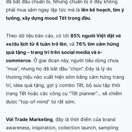
đã bắt đầu chuẩn bị. Nhưng chuẩn bị ở đây không
phải mua sắm ngay lập tức mà là
lên kế hoạch, tìm ý
tưởng, xây dựng mood Tết trong đầu
.
Theo dữ liệu báo cáo, có tới
85% người Việt đặt vé
xe/du lịch từ 4 tuần trở lên
, và
76% tìm cảm hứng
quà tặng – trang trí trên social media và e-
commerce
. Ở giai đoạn này, người tiêu dùng chưa
“mua”, nhưng họ đã bắt đầu “chọn”. Đây là lý do
thương hiệu nào xuất hiện sớm bằng cảm hứng trang
trí, idea quà tặng, gợi ý combo Tết, bộ sưu tập thời
trang Tết hoặc các công cụ “Tết planner”… sẽ chiếm
được “top-of-mind” từ rất sớm.
Với Trade Marketing
, đây là thời điểm của brand
awareness, inspiration, collection launch, sampling