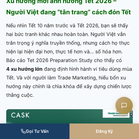
Xu hướng mới ảnh hưởng Tết 2026 –
Người Việt đang “tân trang” cách đón Tết
Nếu nhìn Tết 10 năm trước và Tết 2026, bạn sẽ thấy
Liên hệ CASK
hai bức tranh khác nhau hoàn toàn. Người Việt vẫn
trân trọng ý nghĩa truyền thống, nhưng cách họ thực
Chat Zalo
hiện lại hiện đại hơn, thực tế hơn và… số hóa hơn.
Báo cáo Tet 2026 Preparation Study cho thấy có
Chat Facebook
4 xu hướng lớn
đang định hình hành vi tiêu dùng mùa
Tết. Và với người làm Trade Marketing, hiểu bốn xu
Yêu cầu tư vấn
hướng này chính là chìa khóa để xây dựng chiến lược
thắng cuộc.
Gọi Tư Vấn
Đăng Ký