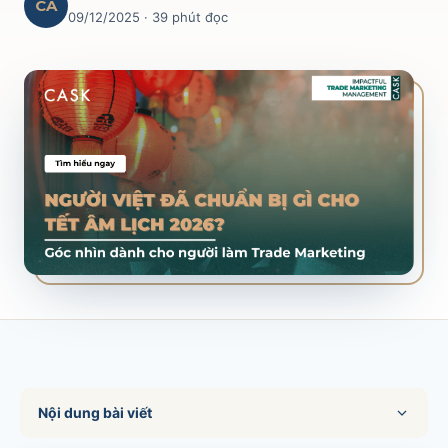
CA
09/12/2025
· 39 phút đọc
SALES & DISTRIBUTION
Modern Trade Key Account Management
Quản trị khách hàng trọng điểm kênh hiện đại
Design Winning Ecommerce Channel
Chiến lược kênh thương mại điện tử
LỊCH HỌC
Xem lịch khai giảng tất cả khóa học
Đăng ký ngay →
Nội dung bài viết