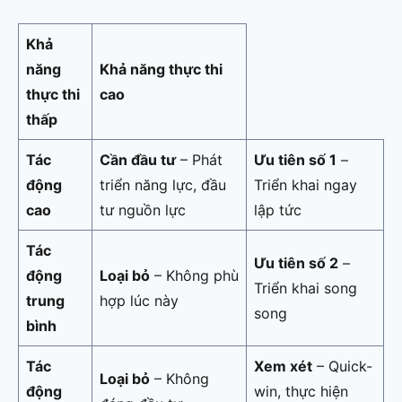
Khả
năng
Khả năng thực thi
thực thi
cao
thấp
Tác
Cần đầu tư
– Phát
Ưu tiên số 1
–
động
triển năng lực, đầu
Triển khai ngay
cao
tư nguồn lực
lập tức
Tác
Ưu tiên số 2
–
động
Loại bỏ
– Không phù
Triển khai song
trung
hợp lúc này
song
bình
Tác
Xem xét
– Quick-
Loại bỏ
– Không
động
win, thực hiện