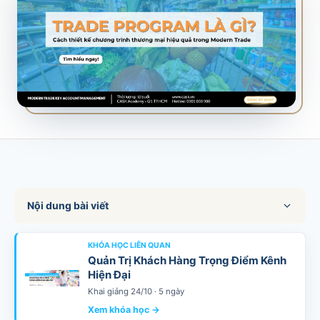
SALES & DISTRIBUTION
Modern Trade Key Account Management
Quản trị khách hàng trọng điểm kênh hiện đại
Design Winning Ecommerce Channel
Chiến lược kênh thương mại điện tử
LỊCH HỌC
Xem lịch khai giảng tất cả khóa học
Đăng ký ngay →
Nội dung bài viết
KHÓA HỌC LIÊN QUAN
Quản Trị Khách Hàng Trọng Điểm Kênh
Hiện Đại
Khai giảng 24/10 · 5 ngày
Xem khóa học →