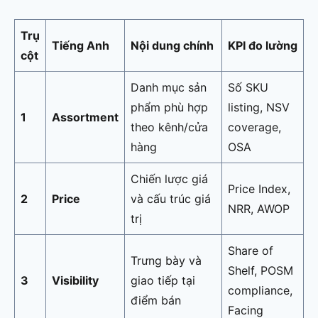
Trụ
Tiếng Anh
Nội dung chính
KPI đo lường
cột
Danh mục sản
Số SKU
phẩm phù hợp
listing, NSV
1
Assortment
theo kênh/cửa
coverage,
hàng
OSA
Chiến lược giá
Price Index,
2
Price
và cấu trúc giá
NRR, AWOP
trị
Share of
Trưng bày và
Shelf, POSM
3
Visibility
giao tiếp tại
compliance,
điểm bán
Facing