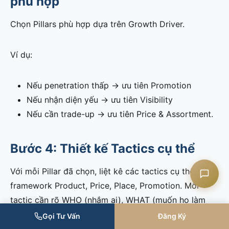
phù hợp
Chọn Pillars phù hợp dựa trên Growth Driver.
Liên hệ CASK
Ví dụ:
Chat Zalo
Nếu penetration thấp → ưu tiên Promotion
Nếu nhận diện yếu → ưu tiên Visibility
Chat Facebook
Nếu cần trade-up → ưu tiên Price & Assortment.
Yêu cầu tư vấn
Bước 4: Thiết kế Tactics cụ thể
Với mỗi Pillar đã chọn, liệt kê các tactics cụ thể theo
framework Product, Price, Place, Promotion. Mỗi
tactic cần rõ WHO (nhắm ai), WHAT (muốn họ làm
gì), HOW (bằng cách nào).
Gọi Tư Vấn
Đăng Ký