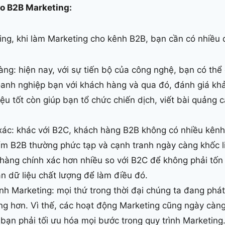
ho B2B Marketing:
ng, khi làm Marketing cho kênh B2B, bạn cần có nhiều d
ng: hiện nay, với sự tiến bộ của công nghệ, bạn có thể
oanh nghiệp bạn với khách hàng và qua đó, đánh giá kh
liệu tốt còn giúp bạn tổ chức chiến dịch, viết bài quản
xác: khác với B2C, khách hàng B2B không có nhiều kênh 
m B2B thường phức tạp và cạnh tranh ngày càng khốc li
hàng chính xác hơn nhiều so với B2C để không phải tốn
n dữ liệu chất lượng để làm điều đó.
ình Marketing: mọi thứ trong thời đại chúng ta đang phá
ng hơn. Vì thế, các hoạt động Marketing cũng ngày càn
bạn phải tối ưu hóa mọi bước trong quy trình Marketing