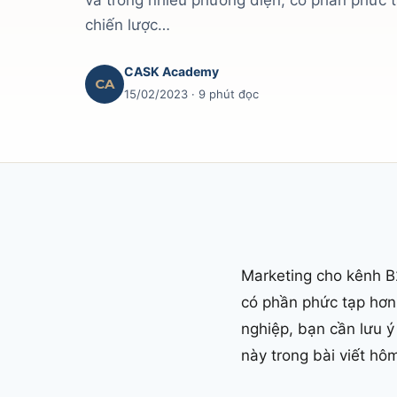
và trong nhiều phương diện, có phần phức t
chiến lược…
CASK Academy
CA
15/02/2023
· 9 phút đọc
Marketing cho kênh B2
có phần phức tạp hơn
nghiệp, bạn cần lưu ý
này trong bài viết hô