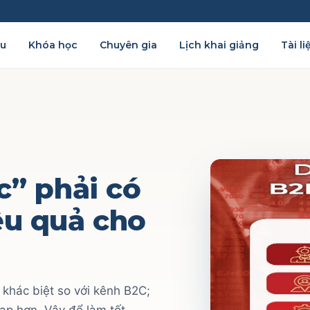
ệu
Khóa học
Chuyên gia
Lịch khai giảng
Tài li
c” phải có
ệu quả cho
khác biệt so với kênh B2C;