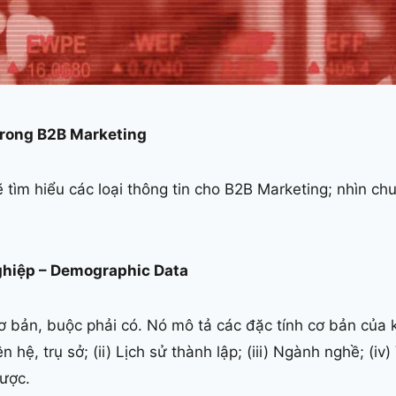
trong B2B Marketing
ẽ tìm hiểu các loại thông tin cho B2B Marketing; nhìn ch
nghiệp – Demographic Data
 cơ bản, buộc phải có. Nó mô tả các đặc tính cơ bản của 
ên hệ, trụ sở; (ii) Lịch sử thành lập; (iii) Ngành nghề; (iv
lược.