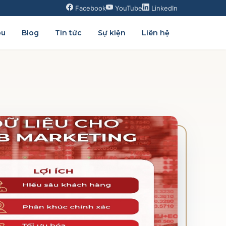
Facebook
YouTube
LinkedIn
ệu
Blog
Tin tức
Sự kiện
Liên hệ