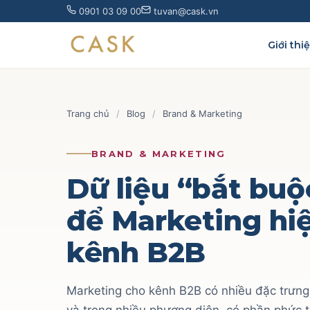
Skip
0901 03 09 00
tuvan@cask.vn
to
content
Giới thi
Trang chủ
/
Blog
/
Brand & Marketing
BRAND & MARKETING
Dữ liệu “bắt buộ
để Marketing hi
kênh B2B
Marketing cho kênh B2B có nhiều đặc trưng 