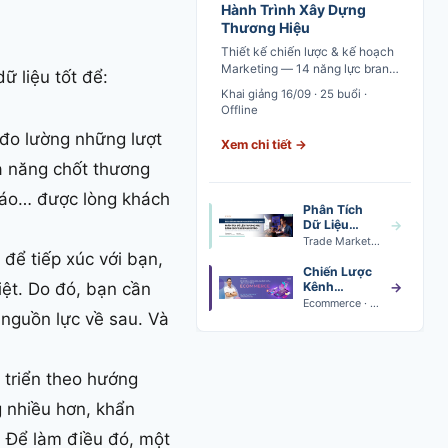
Hành Trình Xây Dựng
Thương Hiệu
Thiết kế chiến lược & kế hoạch
Marketing — 14 năng lực brand
ữ liệu tốt để:
marketing từ market analysis
Khai giảng 16/09 · 25 buổi ·
đến brand plan execution
Offline
 đo lường những lượt
Xem chi tiết →
ả năng chốt thương
g cáo… được lòng khách
Phân Tích
Dữ Liệu
→
Trade
Trade Marketing Data Analytics · Khai giảng 24/08
Marketing
để tiếp xúc với bạn,
Chiến Lược
ệt. Do đó, bạn cần
Kênh
→
Thương Mại
Ecommerce · Khai giảng 24/08
 nguồn lực về sau. Và
Điện Tử
t triển theo hướng
g nhiều hơn, khẩn
. Để làm điều đó, một